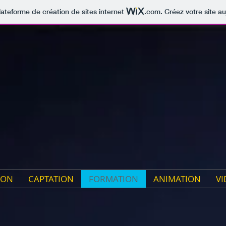
lateforme de création de sites internet
.com
. Créez votre site au
ION
CAPTATION
FORMATION
ANIMATION
VI