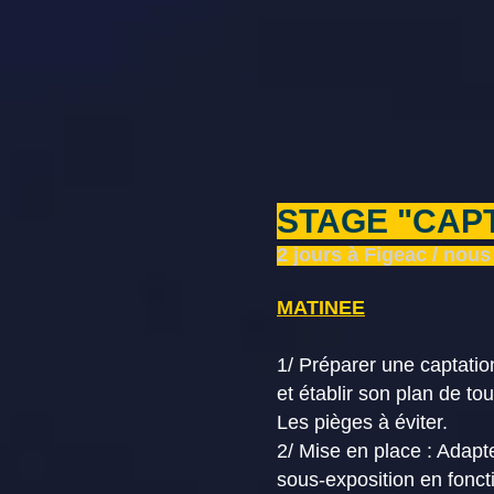
STAGE "CAP
2 jours à Figeac / nous
MATINEE
1/ Préparer une captatio
et établir son plan de to
Les pièges à éviter.
2/ Mise en place : Adapte
sous-exposition en fonct