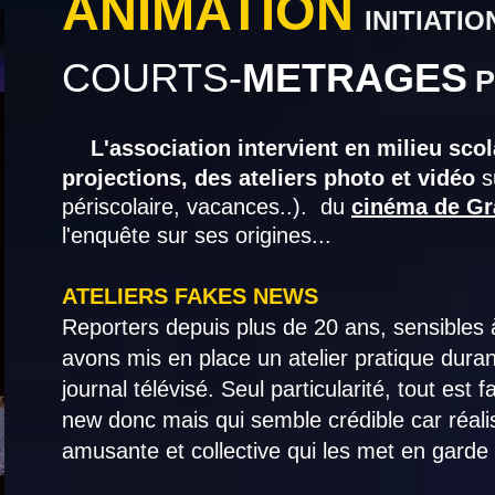
ANIMATION
INITIATIO
COURTS-
METRAGES
P
L'association intervient
en milieu scol
projections, des ateliers photo et vidéo
s
périscolaire, vacances..). du
cinéma de G
l'enquête
sur ses origines...
ATELIERS FAKES NEWS
Reporters depuis plus de 20 ans, sensibles 
avons mis en place un atelier pratique dur
journal télévisé. Seul particularité, tout est
new donc mais qui semble crédible car réal
amusante et collective qui les met en garde 